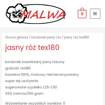
MAI
0
MEN
Strona główna
/
kordonek jasny róż
/ jasny róż tex180
jasny róż tex180
kordonek bawełniany jasny różowy
grubość tex180
bawełna 100%, matowy, niemerceryzowany
super się usztywnia
sugerowane szydełko 1,25-1,50
555 metrów/100 gram
Wyświetlanie wszystkich wyników: 11