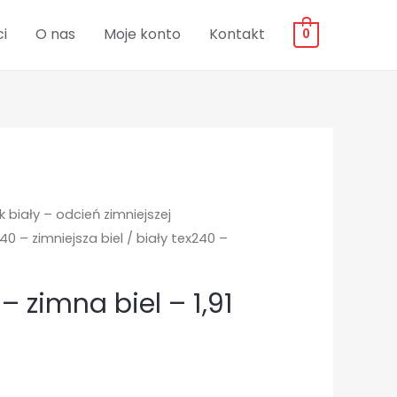
i
O nas
Moje konto
Kontakt
0
 biały – odcień zimniejszej
40 – zimniejsza biel
/ biały tex240 –
– zimna biel – 1,91