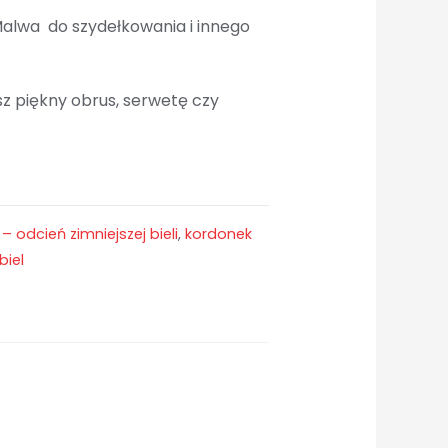
alwa do szydełkowania i innego
esz piękny obrus, serwetę czy
– odcień zimniejszej bieli
,
kordonek
biel