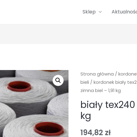
Sklep
Aktualnośc
Strona główna
/
kordonek
bieli
/
kordonek biały tex2
zimna biel – 1,91 kg
biały tex240 
kg
194,82
zł