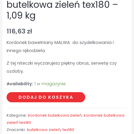
butelkowa zieleń tex180 –
1,09 kg
116,63
zł
Kordonek bawełniany MALWA do szydełkowania i
innego rękodzieła.
Z tej niteczki wyczarujesz piękny obrus, serwetę czy
ozdoby.
Availability:
1 w magazynie
ilość
DODAJ DO KOSZYKA
butelkowa
zieleń
Kategorie:
kordonek butelkowa zieleń
,
kordonek butelkowa
tex180
zieleń tex180
-
Znaczniki:
butelkowa zieleń
,
tex180