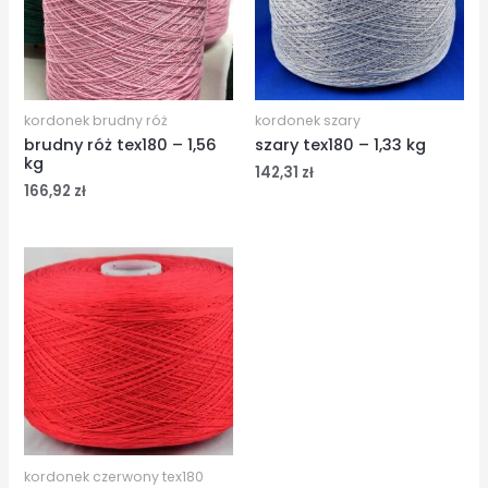
kordonek brudny róż
kordonek szary
brudny róż tex180 – 1,56
szary tex180 – 1,33 kg
kg
142,31
zł
166,92
zł
kordonek czerwony tex180