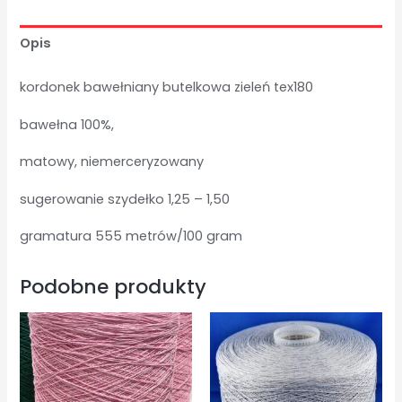
1,09
kg
Opis
kordonek bawełniany butelkowa zieleń tex180
bawełna 100%,
matowy, niemerceryzowany
sugerowanie szydełko 1,25 – 1,50
gramatura 555 metrów/100 gram
Podobne produkty