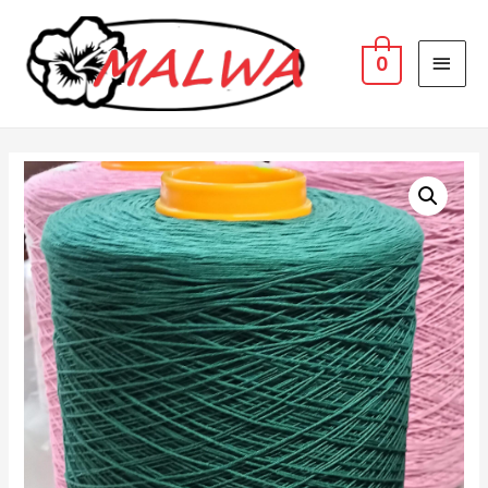
MAI
0
MEN