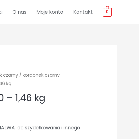
i
O nas
Moje konto
Kontakt
0
k czarny
/
kordonek czarny
,46 kg
0 – 1,46 kg
ALWA do szydełkowania i innego