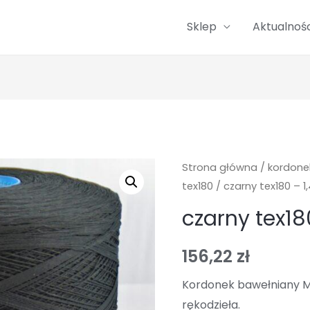
Sklep
Aktualnośc
Strona główna
/
kordone
tex180
/ czarny tex180 – 1
czarny tex18
156,22
zł
Kordonek bawełniany M
rękodzieła.