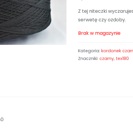
Z tej niteczki wyczaruje
serwetę czy ozdoby.
Brak w magazynie
Kategoria:
kordonek czarn
Znaczniki:
czarny
,
tex180
80