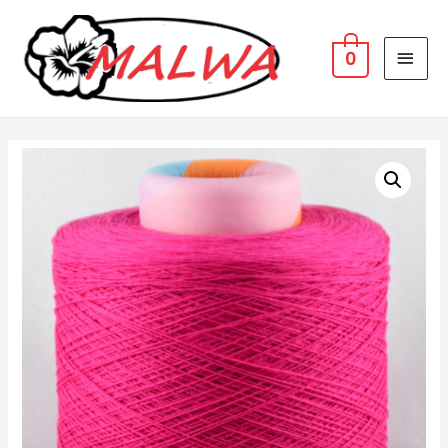
MAI
0
MEN