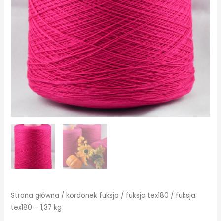
Strona główna
/
kordonek fuksja
/
fuksja tex180
/ fuksja
tex180 – 1,37 kg