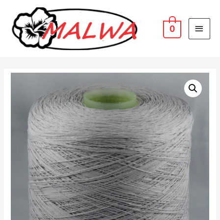
MAI
0
MEN