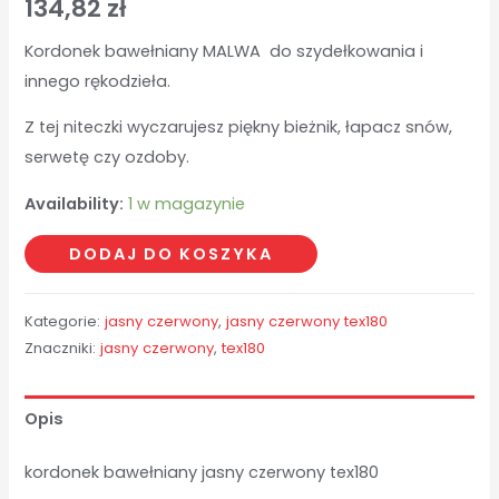
134,82
zł
Kordonek bawełniany MALWA do szydełkowania i
innego rękodzieła.
Z tej niteczki wyczarujesz piękny bieżnik, łapacz snów,
serwetę czy ozdoby.
Availability:
1 w magazynie
ilość
DODAJ DO KOSZYKA
jasny
czerwony
Kategorie:
jasny czerwony
,
jasny czerwony tex180
tex180
Znaczniki:
jasny czerwony
,
tex180
-
1,26
Opis
kg
kordonek bawełniany jasny czerwony tex180