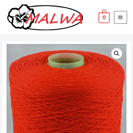
MAI
0
MEN