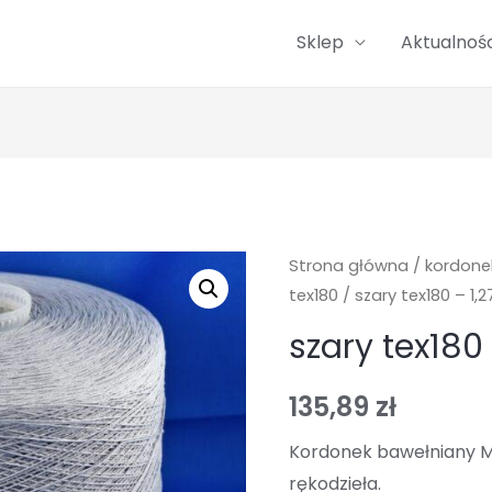
Sklep
Aktualnośc
Strona główna
/
kordone
tex180
/ szary tex180 – 1,2
szary tex180 
135,89
zł
Kordonek bawełniany M
rękodzieła.