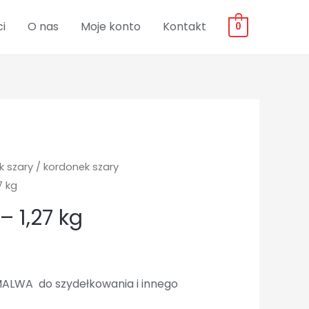
i
O nas
Moje konto
Kontakt
0
k szary
/
kordonek szary
7 kg
– 1,27 kg
ALWA do szydełkowania i innego