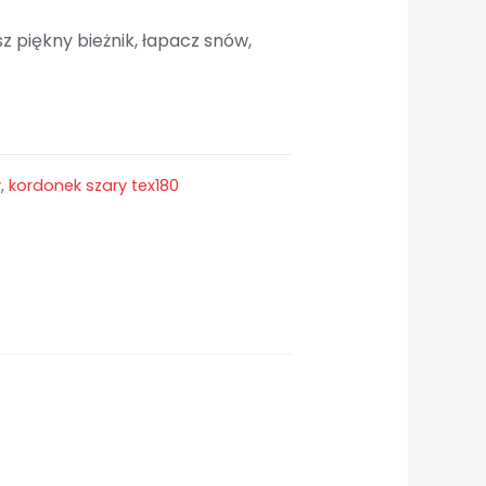
sz piękny bieżnik, łapacz snów,
y
,
kordonek szary tex180