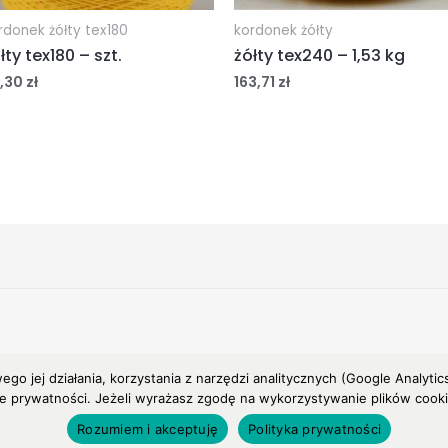
rdonek żółty tex180
kordonek żółty
łty tex180 – szt.
żółty tex240 – 1,53 kg
,30
zł
163,71
zł
wego jej działania, korzystania z narzędzi analitycznych (Google Anal
ce prywatności. Jeżeli wyrażasz zgodę na wykorzystywanie plików cookies
Rozumiem i akceptuję
Polityka prywatności