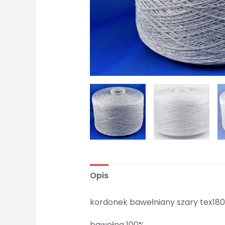
Opis
kordonek bawełniany szary tex180
bawełna 100%,