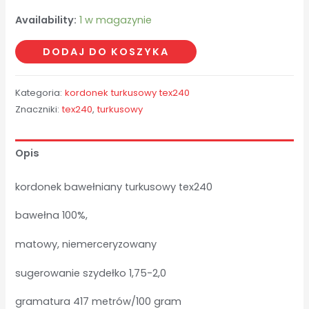
Availability:
1 w magazynie
ilość
DODAJ DO KOSZYKA
turkusowy
tex240
Kategoria:
kordonek turkusowy tex240
-
Znaczniki:
tex240
,
turkusowy
1,77
kg
Opis
kordonek bawełniany turkusowy tex240
bawełna 100%,
matowy, niemerceryzowany
sugerowanie szydełko 1,75-2,0
gramatura 417 metrów/100 gram