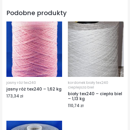
Podobne produkty
jasny róż tex240
kordonek biały tex240
cieplejsza biel
jasny róż tex240 – 1,62 kg
biały tex240 – ciepła biel
173,34
zł
– 1,13 kg
110,74
zł