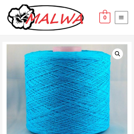
MAI
0
MEN