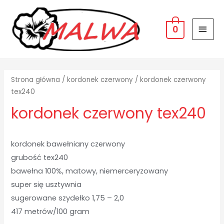
MAI
0
MEN
Strona główna
/
kordonek czerwony
/ kordonek czerwony
tex240
kordonek czerwony tex240
kordonek bawełniany czerwony
grubość tex240
bawełna 100%, matowy, niemerceryzowany
super się usztywnia
sugerowane szydełko 1,75 – 2,0
417 metrów/100 gram