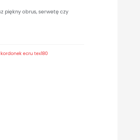
esz piękny obrus, serwetę czy
,
kordonek ecru tex180