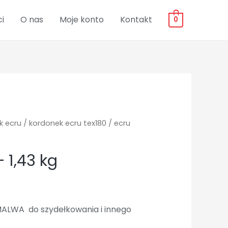
i
O nas
Moje konto
Kontakt
0
k ecru
/
kordonek ecru tex180
/ ecru
 1,43 kg
ALWA do szydełkowania i innego