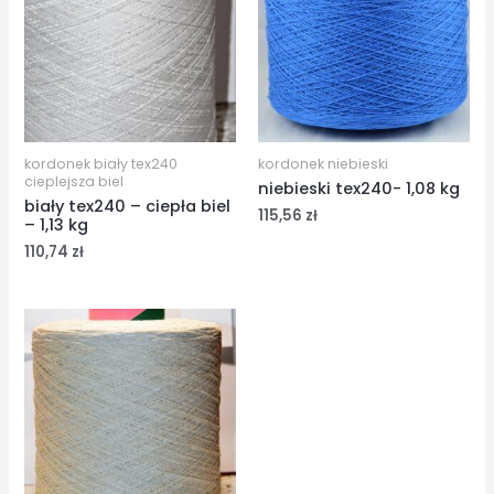
kordonek biały tex240
kordonek niebieski
cieplejsza biel
niebieski tex240- 1,08 kg
biały tex240 – ciepła biel
115,56
zł
– 1,13 kg
110,74
zł