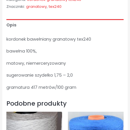
-
Znaczniki:
granatowy
,
tex240
1,43
kg
Opis
kordonek bawełniany granatowy tex240
bawełna 100%,
matowy, niemerceryzowany
sugerowanie szydełko 1,75 – 2,0
gramatura 417 metrów/100 gram
Podobne produkty