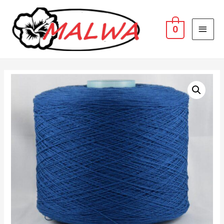
MAI
0
MEN