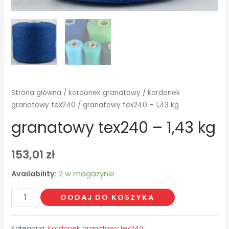
Strona główna
/
kordonek granatowy
/
kordonek
granatowy tex240
/ granatowy tex240 – 1,43 kg
granatowy tex240 – 1,43 kg
153,01
zł
Availability:
2 w magazynie
ilość
DODAJ DO KOSZYKA
granatowy
tex240
Kategoria:
kordonek granatowy tex240