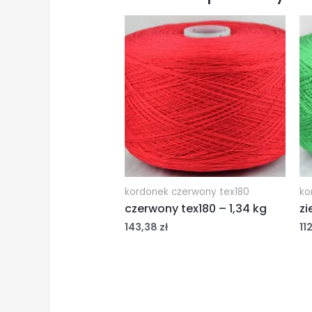
kordonek czerwony tex180
ko
czerwony tex180 – 1,34 kg
zi
143,38
zł
11