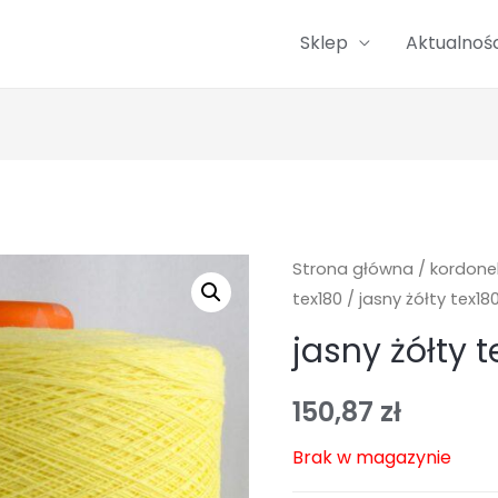
Sklep
Aktualnośc
Strona główna
/
kordonek
tex180
/ jasny żółty tex180
jasny żółty t
150,87
zł
Brak w magazynie