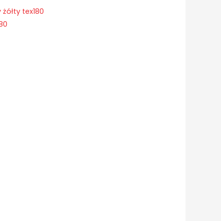
 żółty tex180
180