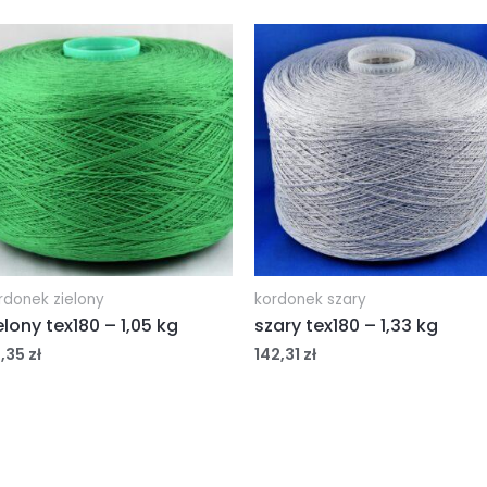
rdonek zielony
kordonek szary
elony tex180 – 1,05 kg
szary tex180 – 1,33 kg
2,35
zł
142,31
zł