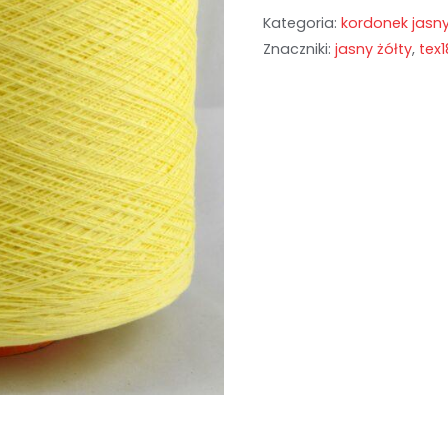
Kategoria:
kordonek jasny
Znaczniki:
jasny żółty
,
tex