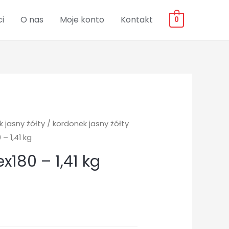
i
O nas
Moje konto
Kontakt
0
 jasny żółty
/
kordonek jasny żółty
 – 1,41 kg
ex180 – 1,41 kg