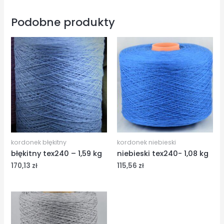
Podobne produkty
kordonek błękitny
kordonek niebieski
błękitny tex240 – 1,59 kg
niebieski tex240- 1,08 kg
170,13
zł
115,56
zł