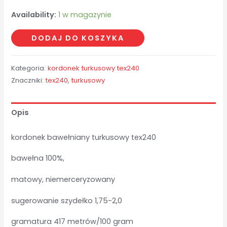
Availability:
1 w magazynie
ilość
DODAJ DO KOSZYKA
turkusowy
tex240
Kategoria:
kordonek turkusowy tex240
-
Znaczniki:
tex240
,
turkusowy
1,66
kg
Opis
kordonek bawełniany turkusowy tex240
bawełna 100%,
matowy, niemerceryzowany
sugerowanie szydełko 1,75-2,0
gramatura 417 metrów/100 gram