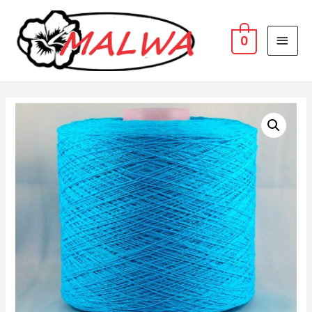
MAI
0
MEN