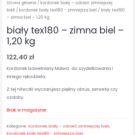
Strona główna
/
kordonek biały – odcień zimniejszej
bieli
/
kordonek biały tex180 - zimniejsza biel
/ biały tex180
– zimna biel – 1,20 kg
biały tex180 – zimna biel –
1,20 kg
122,40
zł
Kordonek bawełniany Malwa do szydełkowania i
innego rękodzieła.
Z tej niteczki wyczarujesz piękny obrus, serwetę czy
ozdoby.
Brak w magazynie
Kategorie:
kordonek biały – odcień zimniejszej bieli
,
kordonek biały tex180 - zimniejsza biel