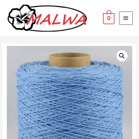
MAI
0
MEN