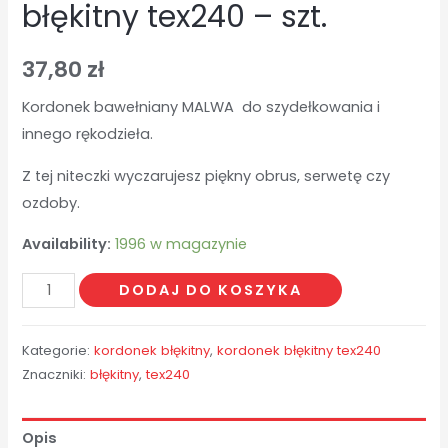
błękitny tex240 – szt.
37,80
zł
Kordonek bawełniany MALWA do szydełkowania i
innego rękodzieła.
Z tej niteczki wyczarujesz piękny obrus, serwetę czy
ozdoby.
Availability:
1996 w magazynie
ilość
DODAJ DO KOSZYKA
błękitny
tex240
Kategorie:
kordonek błękitny
,
kordonek błękitny tex240
-
Znaczniki:
błękitny
,
tex240
szt.
Opis