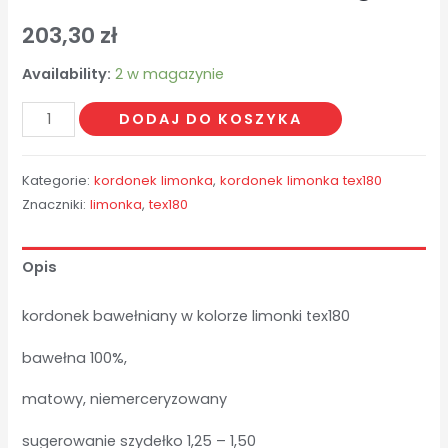
203,30
zł
Availability:
2 w magazynie
ilość
DODAJ DO KOSZYKA
limonka
tex180
Kategorie:
kordonek limonka
,
kordonek limonka tex180
-
Znaczniki:
limonka
,
tex180
1,90
kg
Opis
kordonek bawełniany w kolorze limonki tex180
bawełna 100%,
matowy, niemerceryzowany
sugerowanie szydełko 1,25 – 1,50