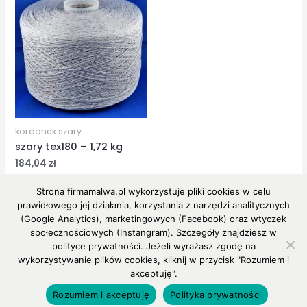
kordonek szary
szary tex180 – 1,72 kg
184,04
zł
Strona firmamalwa.pl wykorzystuje pliki cookies w celu
prawidłowego jej działania, korzystania z narzędzi analitycznych
(Google Analytics), marketingowych (Facebook) oraz wtyczek
społecznościowych (Instangram). Szczegóły znajdziesz w
polityce prywatności. Jeżeli wyrażasz zgodę na
Copyright © 2026 MALWA
wykorzystywanie plików cookies, kliknij w przycisk "Rozumiem i
akceptuję".
Powered by MALWA
Rozumiem i akceptuję
Polityka prywatności