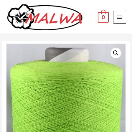
MAI
0
MEN