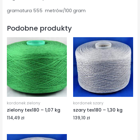
gramatura 555 metrów/100 gram
Podobne produkty
kordonek zielony
kordonek szary
zielony tex180 – 1,07 kg
szary tex180 – 1,30 kg
114,49
zł
139,10
zł