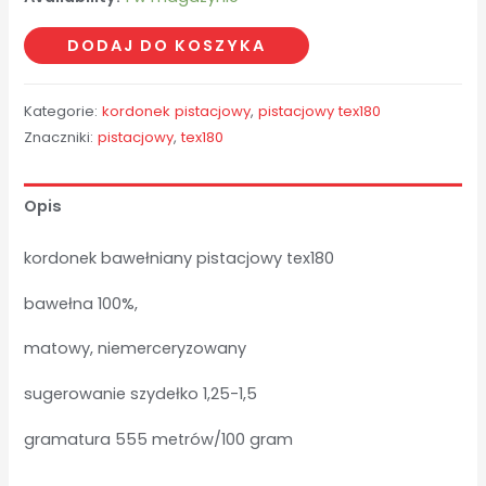
ilość
DODAJ DO KOSZYKA
pistacjowy
tex180
Kategorie:
kordonek pistacjowy
,
pistacjowy tex180
-
Znaczniki:
pistacjowy
,
tex180
1,19
kg
Opis
kordonek bawełniany pistacjowy tex180
bawełna 100%,
matowy, niemerceryzowany
sugerowanie szydełko 1,25-1,5
gramatura 555 metrów/100 gram