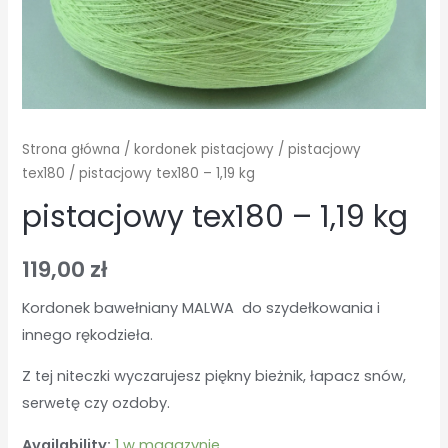
Strona główna
/
kordonek pistacjowy
/
pistacjowy
tex180
/ pistacjowy tex180 – 1,19 kg
pistacjowy tex180 – 1,19 kg
119,00
zł
Kordonek bawełniany MALWA do szydełkowania i
innego rękodzieła.
Z tej niteczki wyczarujesz piękny bieżnik, łapacz snów,
serwetę czy ozdoby.
Availability:
1 w magazynie