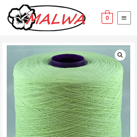
MAI
0
MEN